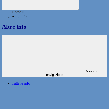
Home
>
Altre info
Altre info
Menu di
navigazione
Tutte le info