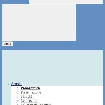
close
Scuola
Panoramica
Presentazione
I luoghi
Le persone
I numeri della scuola