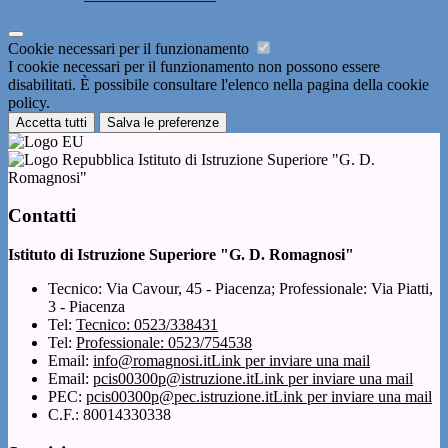
Cookie necessari per il funzionamento
I cookie necessari per il funzionamento non possono essere
disabilitati. È possibile consultare l'elenco nella pagina della cookie
policy.
Accetta tutti
Salva le preferenze
Istituto di Istruzione Superiore "G. D.
Romagnosi"
Contatti
Istituto di Istruzione Superiore "G. D. Romagnosi"
Tecnico: Via Cavour, 45 - Piacenza; Professionale: Via Piatti,
3 - Piacenza
Tel:
Tecnico: 0523/338431
Tel:
Professionale: 0523/754538
Email:
info@romagnosi.it
Link per inviare una mail
Email:
pcis00300p@istruzione.it
Link per inviare una mail
PEC:
pcis00300p@pec.istruzione.it
Link per inviare una mail
C.F.: 80014330338