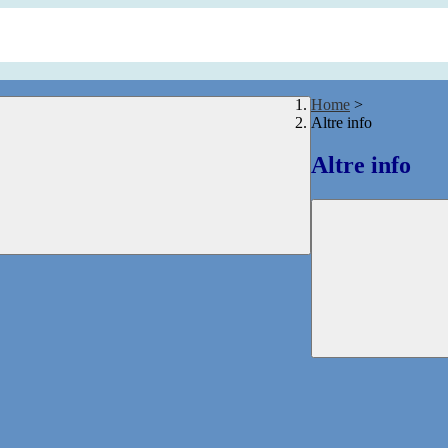
Home
>
Altre info
Altre info