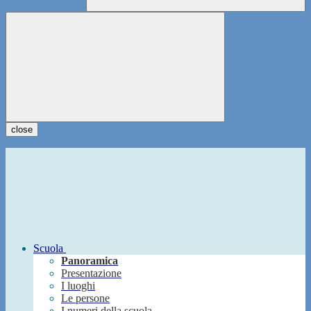
close
Scuola
Panoramica
Presentazione
I luoghi
Le persone
I numeri della scuola