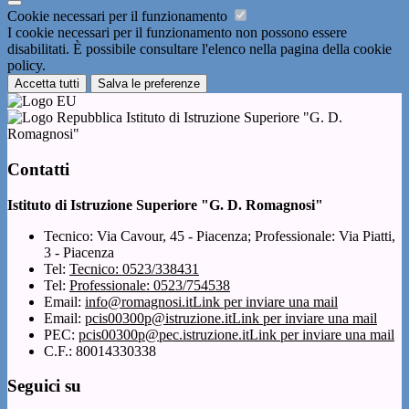
Cookie necessari per il funzionamento
I cookie necessari per il funzionamento non possono essere
disabilitati. È possibile consultare l'elenco nella pagina della cookie
policy.
Accetta tutti
Salva le preferenze
Istituto di Istruzione Superiore "G. D.
Romagnosi"
Contatti
Istituto di Istruzione Superiore "G. D. Romagnosi"
Tecnico: Via Cavour, 45 - Piacenza; Professionale: Via Piatti,
3 - Piacenza
Tel:
Tecnico: 0523/338431
Tel:
Professionale: 0523/754538
Email:
info@romagnosi.it
Link per inviare una mail
Email:
pcis00300p@istruzione.it
Link per inviare una mail
PEC:
pcis00300p@pec.istruzione.it
Link per inviare una mail
C.F.: 80014330338
Seguici su