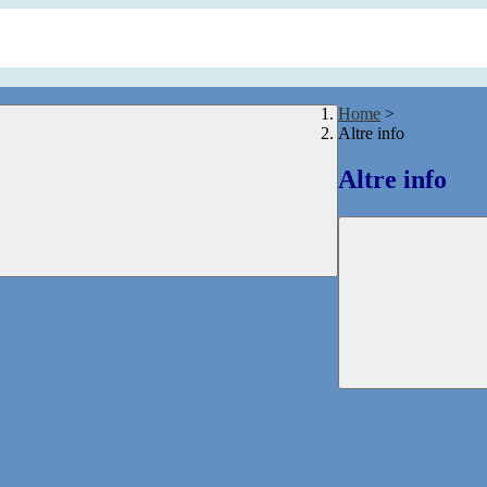
Home
>
Altre info
Altre info