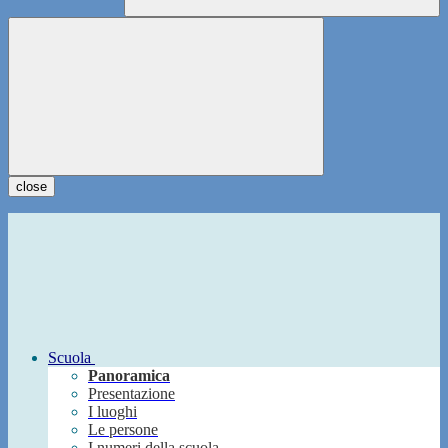
close
Scuola
Panoramica
Presentazione
I luoghi
Le persone
I numeri della scuola