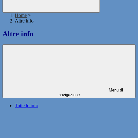
Home
>
Altre info
Altre info
Menu di
navigazione
Tutte le info