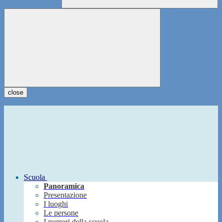
close
Scuola
Panoramica
Presentazione
I luoghi
Le persone
I numeri della scuola