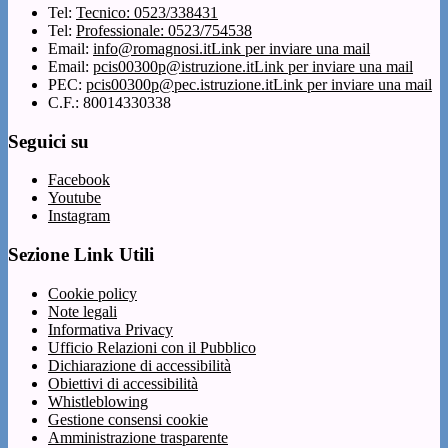
Tel:
Tecnico: 0523/338431
Tel:
Professionale: 0523/754538
Email:
info@romagnosi.it
Link per inviare una mail
Email:
pcis00300p@istruzione.it
Link per inviare una mail
PEC:
pcis00300p@pec.istruzione.it
Link per inviare una mail
C.F.: 80014330338
Seguici su
Facebook
Youtube
Instagram
Sezione Link Utili
Cookie policy
Note legali
Informativa Privacy
Ufficio Relazioni con il Pubblico
Dichiarazione di accessibilità
Obiettivi di accessibilità
Whistleblowing
Gestione consensi cookie
Amministrazione trasparente