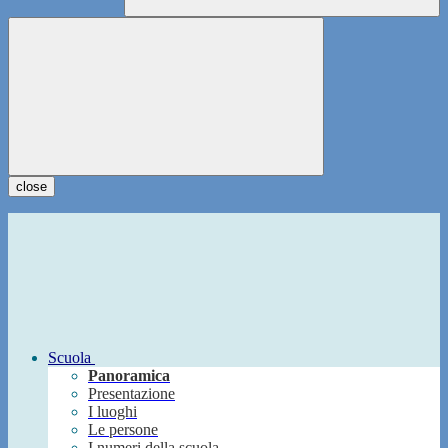
close
Scuola
Panoramica
Presentazione
I luoghi
Le persone
I numeri della scuola