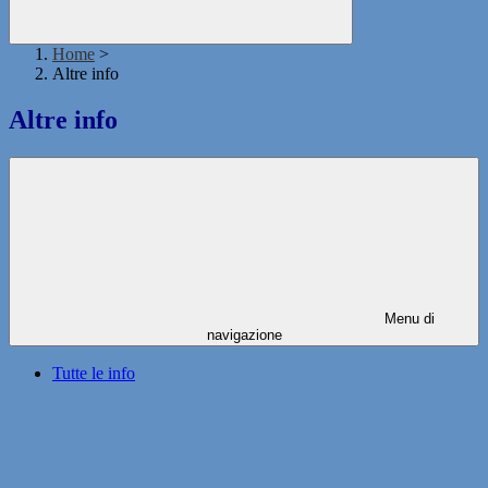
Home
>
Altre info
Altre info
Menu di
navigazione
Tutte le info