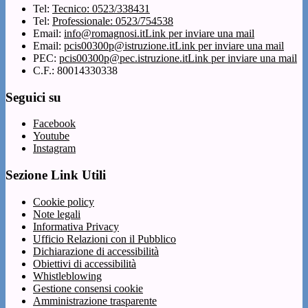
Tel:
Tecnico: 0523/338431
Tel:
Professionale: 0523/754538
Email:
info@romagnosi.it
Link per inviare una mail
Email:
pcis00300p@istruzione.it
Link per inviare una mail
PEC:
pcis00300p@pec.istruzione.it
Link per inviare una mail
C.F.: 80014330338
Seguici su
Facebook
Youtube
Instagram
Sezione Link Utili
Cookie policy
Note legali
Informativa Privacy
Ufficio Relazioni con il Pubblico
Dichiarazione di accessibilità
Obiettivi di accessibilità
Whistleblowing
Gestione consensi cookie
Amministrazione trasparente