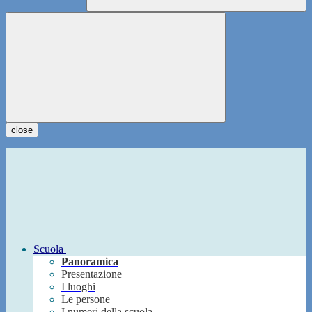
close
Scuola
Panoramica
Presentazione
I luoghi
Le persone
I numeri della scuola