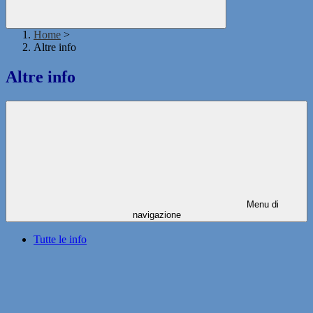
Home
>
Altre info
Altre info
Menu di
navigazione
Tutte le info