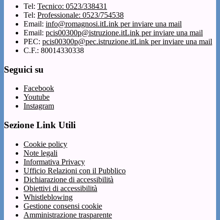
Tel:
Tecnico: 0523/338431
Tel:
Professionale: 0523/754538
Email:
info@romagnosi.it
Link per inviare una mail
Email:
pcis00300p@istruzione.it
Link per inviare una mail
PEC:
pcis00300p@pec.istruzione.it
Link per inviare una mail
C.F.: 80014330338
Seguici su
Facebook
Youtube
Instagram
Sezione Link Utili
Cookie policy
Note legali
Informativa Privacy
Ufficio Relazioni con il Pubblico
Dichiarazione di accessibilità
Obiettivi di accessibilità
Whistleblowing
Gestione consensi cookie
Amministrazione trasparente