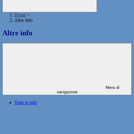
Home
>
Altre info
Altre info
Menu di
navigazione
Tutte le info