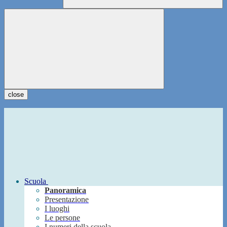
close
Scuola
Panoramica
Presentazione
I luoghi
Le persone
I numeri della scuola