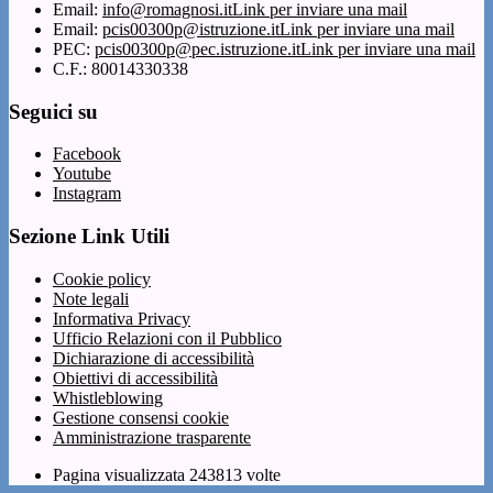
Email:
info@romagnosi.it
Link per inviare una mail
Email:
pcis00300p@istruzione.it
Link per inviare una mail
PEC:
pcis00300p@pec.istruzione.it
Link per inviare una mail
C.F.: 80014330338
Seguici su
Facebook
Youtube
Instagram
Sezione Link Utili
Cookie policy
Note legali
Informativa Privacy
Ufficio Relazioni con il Pubblico
Dichiarazione di accessibilità
Obiettivi di accessibilità
Whistleblowing
Gestione consensi cookie
Amministrazione trasparente
Pagina visualizzata
243813
volte