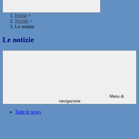
Home
>
Novità
>
Le notizie
Le notizie
Menu di
navigazione
Tutte le news