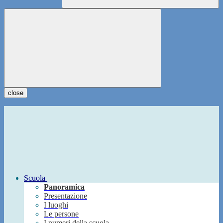
close
Scuola
Panoramica
Presentazione
I luoghi
Le persone
I numeri della scuola