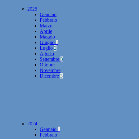
2025
Gennaio
Febbraio
Marzo
Aprile
Maggio
Giugno
1
Luglio
2
Agosto
Settembre
3
Ottobre
Novembre
Dicembre
3
2024
Gennaio
1
Febbraio