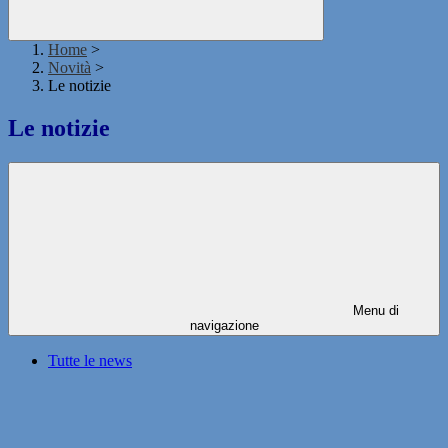
Home
>
Novità
>
Le notizie
Le notizie
Menu di
navigazione
Tutte le news