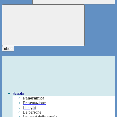
close
Scuola
Panoramica
Presentazione
I luoghi
Le persone
I numeri della scuola