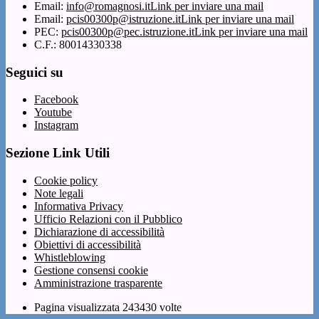
Email:
info@romagnosi.it
Link per inviare una mail
Email:
pcis00300p@istruzione.it
Link per inviare una mail
PEC:
pcis00300p@pec.istruzione.it
Link per inviare una mail
C.F.: 80014330338
Seguici su
Facebook
Youtube
Instagram
Sezione Link Utili
Cookie policy
Note legali
Informativa Privacy
Ufficio Relazioni con il Pubblico
Dichiarazione di accessibilità
Obiettivi di accessibilità
Whistleblowing
Gestione consensi cookie
Amministrazione trasparente
Pagina visualizzata
243430
volte