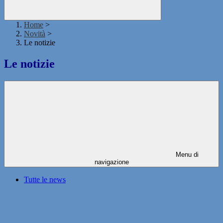
Home
>
Novità
>
Le notizie
Le notizie
Menu di
navigazione
Tutte le news