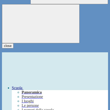
close
Scuola
Panoramica
Presentazione
I luoghi
Le persone
I numeri della scuola