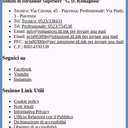
Istituto di Istruzione Superiore "G. D. Romagnosi"
Tecnico: Via Cavour, 45 - Piacenza; Professionale: Via Piatti,
3 - Piacenza
Tel:
Tecnico: 0523/338431
Tel:
Professionale: 0523/754538
Email:
info@romagnosi.it
Link per inviare una mail
Email:
pcis00300p@istruzione.it
Link per inviare una mail
PEC:
pcis00300p@pec.istruzione.it
Link per inviare una mail
C.F.: 80014330338
Seguici su
Facebook
Youtube
Instagram
Sezione Link Utili
Cookie policy
Note legali
Informativa Privacy
Ufficio Relazioni con il Pubblico
Dichiarazione di accessibilità
Obiettivi di accessibilità