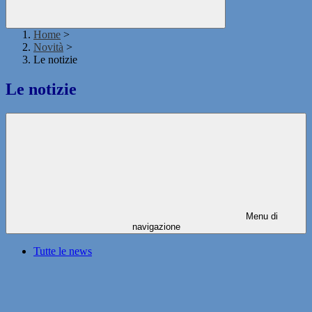
Home
>
Novità
>
Le notizie
Le notizie
Menu di
navigazione
Tutte le news