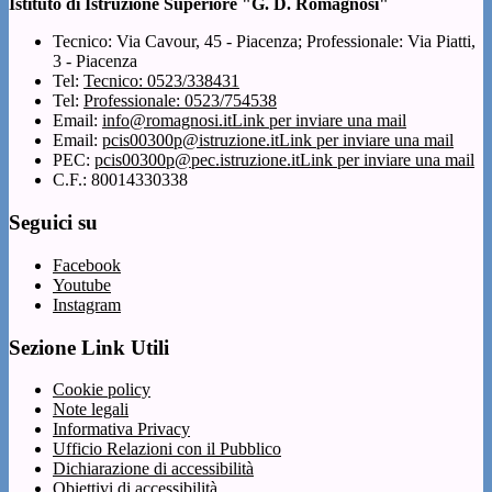
Istituto di Istruzione Superiore "G. D. Romagnosi"
Tecnico: Via Cavour, 45 - Piacenza; Professionale: Via Piatti,
3 - Piacenza
Tel:
Tecnico: 0523/338431
Tel:
Professionale: 0523/754538
Email:
info@romagnosi.it
Link per inviare una mail
Email:
pcis00300p@istruzione.it
Link per inviare una mail
PEC:
pcis00300p@pec.istruzione.it
Link per inviare una mail
C.F.: 80014330338
Seguici su
Facebook
Youtube
Instagram
Sezione Link Utili
Cookie policy
Note legali
Informativa Privacy
Ufficio Relazioni con il Pubblico
Dichiarazione di accessibilità
Obiettivi di accessibilità