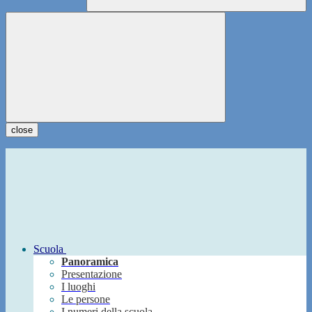
close
Scuola
Panoramica
Presentazione
I luoghi
Le persone
I numeri della scuola