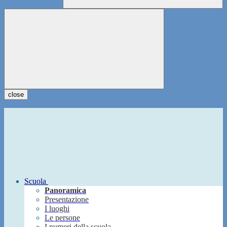
close
Scuola
Panoramica
Presentazione
I luoghi
Le persone
I numeri della scuola