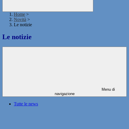
Home
>
Novità
>
Le notizie
Le notizie
Menu di
navigazione
Tutte le news