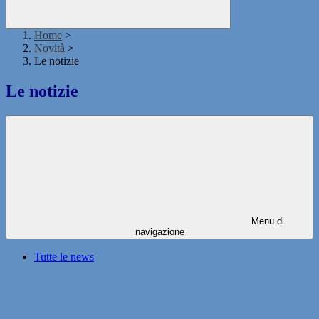
Home
>
Novità
>
Le notizie
Le notizie
Menu di
navigazione
Tutte le news