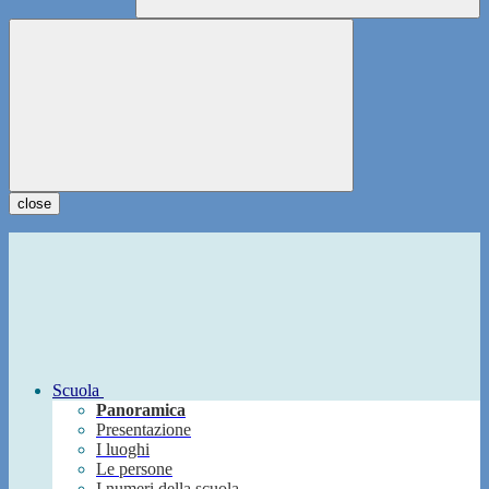
close
Scuola
Panoramica
Presentazione
I luoghi
Le persone
I numeri della scuola