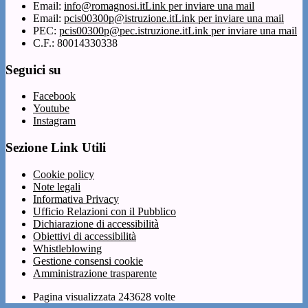
Email:
info@romagnosi.it
Link per inviare una mail
Email:
pcis00300p@istruzione.it
Link per inviare una mail
PEC:
pcis00300p@pec.istruzione.it
Link per inviare una mail
C.F.: 80014330338
Seguici su
Facebook
Youtube
Instagram
Sezione Link Utili
Cookie policy
Note legali
Informativa Privacy
Ufficio Relazioni con il Pubblico
Dichiarazione di accessibilità
Obiettivi di accessibilità
Whistleblowing
Gestione consensi cookie
Amministrazione trasparente
Pagina visualizzata
243628
volte