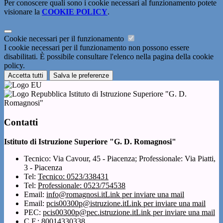
Per conoscere quali sono i cookie necessari al funzionamento potete
visionare la
COOKIE POLICY
.
Cookie necessari per il funzionamento
I cookie necessari per il funzionamento non possono essere
disabilitati. È possibile consultare l'elenco nella pagina della cookie
policy.
Accetta tutti
Salva le preferenze
Istituto di Istruzione Superiore "G. D.
Romagnosi"
Contatti
Istituto di Istruzione Superiore "G. D. Romagnosi"
Tecnico: Via Cavour, 45 - Piacenza; Professionale: Via Piatti,
3 - Piacenza
Tel:
Tecnico: 0523/338431
Tel:
Professionale: 0523/754538
Email:
info@romagnosi.it
Link per inviare una mail
Email:
pcis00300p@istruzione.it
Link per inviare una mail
PEC:
pcis00300p@pec.istruzione.it
Link per inviare una mail
C.F.: 80014330338