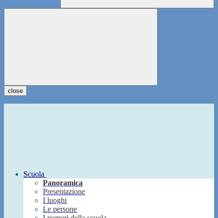
close
Scuola
Panoramica
Presentazione
I luoghi
Le persone
I numeri della scuola