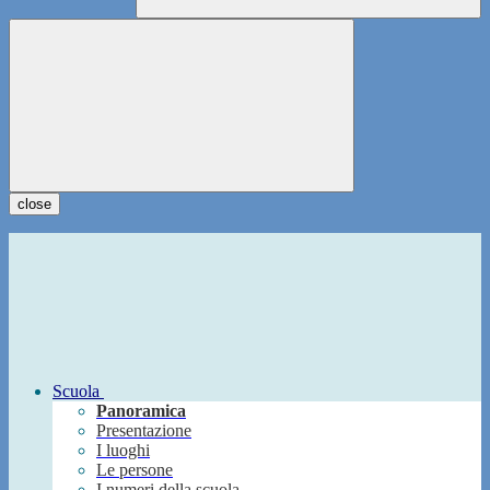
close
Scuola
Panoramica
Presentazione
I luoghi
Le persone
I numeri della scuola