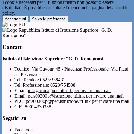
I cookie necessari per il funzionamento non possono essere
disabilitati. È possibile consultare l'elenco nella pagina della cookie
policy.
Accetta tutti
Salva le preferenze
Istituto di Istruzione Superiore "G. D.
Romagnosi"
Contatti
Istituto di Istruzione Superiore "G. D. Romagnosi"
Tecnico: Via Cavour, 45 - Piacenza; Professionale: Via Piatti,
3 - Piacenza
Tel:
Tecnico: 0523/338431
Tel:
Professionale: 0523/754538
Email:
info@romagnosi.it
Link per inviare una mail
Email:
pcis00300p@istruzione.it
Link per inviare una mail
PEC:
pcis00300p@pec.istruzione.it
Link per inviare una mail
C.F.: 80014330338
Seguici su
Facebook