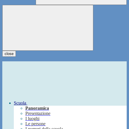
close
Scuola
Panoramica
Presentazione
I luoghi
Le persone
I numeri della scuola