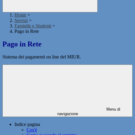
Home
>
Servizi
>
Famiglie e Studenti
>
Pago in Rete
Pago in Rete
Sistema dei pagamenti on line del MIUR.
Menu di
navigazione
Indice pagina
Cos'è