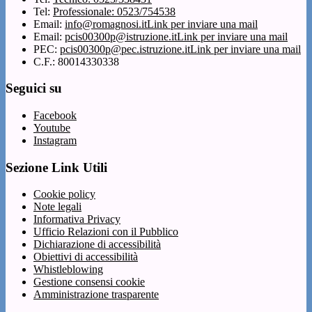
Tel:
Professionale: 0523/754538
Email:
info@romagnosi.it
Link per inviare una mail
Email:
pcis00300p@istruzione.it
Link per inviare una mail
PEC:
pcis00300p@pec.istruzione.it
Link per inviare una mail
C.F.: 80014330338
Seguici su
Facebook
Youtube
Instagram
Sezione Link Utili
Cookie policy
Note legali
Informativa Privacy
Ufficio Relazioni con il Pubblico
Dichiarazione di accessibilità
Obiettivi di accessibilità
Whistleblowing
Gestione consensi cookie
Amministrazione trasparente