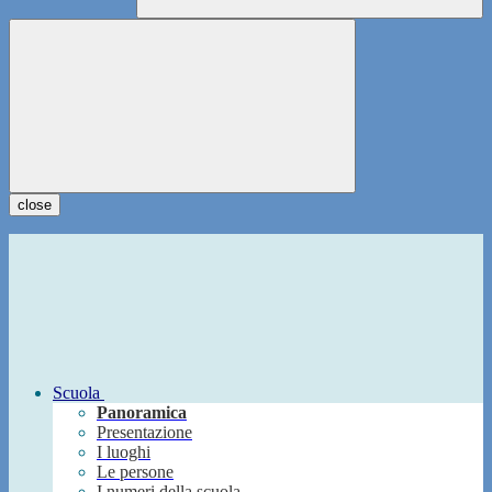
close
Scuola
Panoramica
Presentazione
I luoghi
Le persone
I numeri della scuola