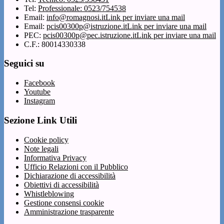
Tel:
Professionale: 0523/754538
Email:
info@romagnosi.it
Link per inviare una mail
Email:
pcis00300p@istruzione.it
Link per inviare una mail
PEC:
pcis00300p@pec.istruzione.it
Link per inviare una mail
C.F.: 80014330338
Seguici su
Facebook
Youtube
Instagram
Sezione Link Utili
Cookie policy
Note legali
Informativa Privacy
Ufficio Relazioni con il Pubblico
Dichiarazione di accessibilità
Obiettivi di accessibilità
Whistleblowing
Gestione consensi cookie
Amministrazione trasparente