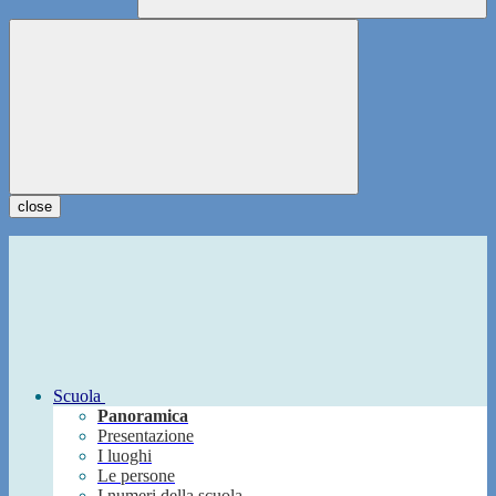
close
Scuola
Panoramica
Presentazione
I luoghi
Le persone
I numeri della scuola