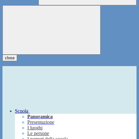
close
Scuola
Panoramica
Presentazione
I luoghi
Le persone
I numeri della scuola