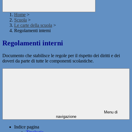
Home
>
Scuola
>
Le carte della scuola
>
Regolamenti interni
Regolamenti interni
Documento che stabilisce le regole per il rispetto dei diritti e dei
doveri da parte di tutte le componenti scolastiche.
Menu di
navigazione
Indice pagina