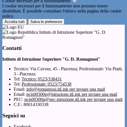
Cookie necessari per il funzionamento
I cookie necessari per il funzionamento non possono essere
disabilitati. È possibile consultare l'elenco nella pagina della cookie
policy.
Accetta tutti
Salva le preferenze
Istituto di Istruzione Superiore "G. D.
Romagnosi"
Contatti
Istituto di Istruzione Superiore "G. D. Romagnosi"
Tecnico: Via Cavour, 45 - Piacenza; Professionale: Via Piatti,
3 - Piacenza
Tel:
Tecnico: 0523/338431
Tel:
Professionale: 0523/754538
Email:
info@romagnosi.it
Link per inviare una mail
Email:
pcis00300p@istruzione.it
Link per inviare una mail
PEC:
pcis00300p@pec.istruzione.it
Link per inviare una mail
C.F.: 80014330338
Seguici su
Facebook