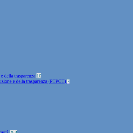
 e della trasparenza
10
rruzione e della trasparenza (PTPCT)
7
tività
288