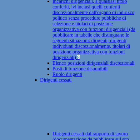
Incarichi dirigenziali, a qualsiasi titolo
conferiti, ivi inclusi quelli conferiti
discrezionalmente dall'organo di indirizzo
politico senza procedure pubbliche di
selezione e titolari di posizione
organizzativa con funzioni dirigenziali (da
pubblicare in tabelle che distinguano le
seguenti situazioni: dirigenti, dirigenti
individuati discrezionalmente, titolari di
posizione organizzativa con funzioni
dirigenziali)
8
Elenco posizioni dirigenziali discrezionali
Posti di funzione disponibili
Ruolo dirigenti
Dirigenti cessati
Dirigenti cessati dal rapporto di lavoro
(documentazione da pubblicare sul sito