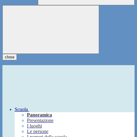
close
Scuola
Panoramica
Presentazione
I luoghi
Le persone
I numeri della scuola