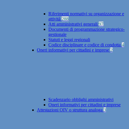
Riferimenti normativi su organizzazione e
attività
288
Atti amministrativi generali
97
Documenti di programmazione strategico-
gestionale
Statuti e leggi regionali
Codice disciplinare e codice di condotta
4
Oneri informativi per cittadini e imprese
2
Scadenzario obblighi amministrativi
Oneri informativi per cittadini e imprese
Attestazioni OIV o struttura analoga
3