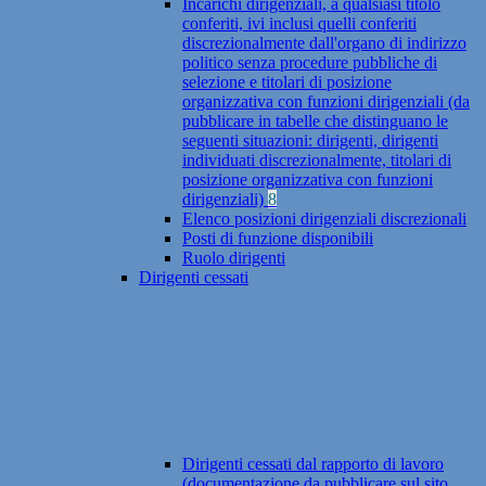
Incarichi dirigenziali, a qualsiasi titolo
conferiti, ivi inclusi quelli conferiti
discrezionalmente dall'organo di indirizzo
politico senza procedure pubbliche di
selezione e titolari di posizione
organizzativa con funzioni dirigenziali (da
pubblicare in tabelle che distinguano le
seguenti situazioni: dirigenti, dirigenti
individuati discrezionalmente, titolari di
posizione organizzativa con funzioni
dirigenziali)
8
Elenco posizioni dirigenziali discrezionali
Posti di funzione disponibili
Ruolo dirigenti
Dirigenti cessati
Dirigenti cessati dal rapporto di lavoro
(documentazione da pubblicare sul sito