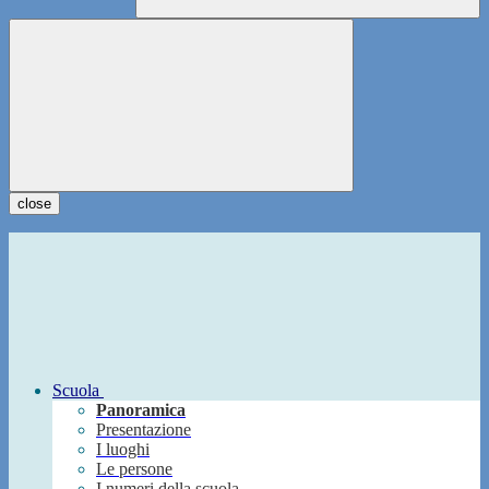
close
Scuola
Panoramica
Presentazione
I luoghi
Le persone
I numeri della scuola