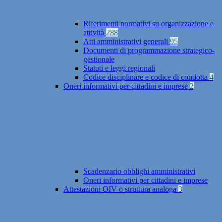
Riferimenti normativi su organizzazione e
attività
288
Atti amministrativi generali
95
Documenti di programmazione strategico-
gestionale
Statuti e leggi regionali
Codice disciplinare e codice di condotta
4
Oneri informativi per cittadini e imprese
2
Scadenzario obblighi amministrativi
Oneri informativi per cittadini e imprese
Attestazioni OIV o struttura analoga
3