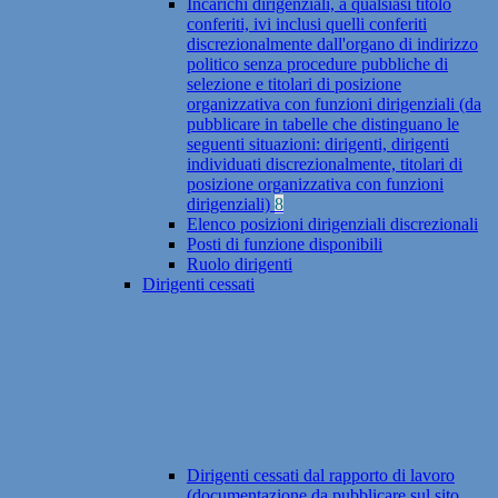
Incarichi dirigenziali, a qualsiasi titolo
conferiti, ivi inclusi quelli conferiti
discrezionalmente dall'organo di indirizzo
politico senza procedure pubbliche di
selezione e titolari di posizione
organizzativa con funzioni dirigenziali (da
pubblicare in tabelle che distinguano le
seguenti situazioni: dirigenti, dirigenti
individuati discrezionalmente, titolari di
posizione organizzativa con funzioni
dirigenziali)
8
Elenco posizioni dirigenziali discrezionali
Posti di funzione disponibili
Ruolo dirigenti
Dirigenti cessati
Dirigenti cessati dal rapporto di lavoro
(documentazione da pubblicare sul sito