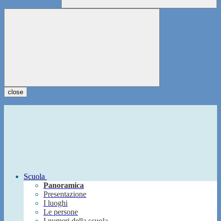
close
Scuola
Panoramica
Presentazione
I luoghi
Le persone
I numeri della scuola