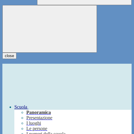
close
Scuola
Panoramica
Presentazione
I luoghi
Le persone
I numeri della scuola