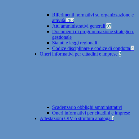
Riferimenti normativi su organizzazione e
attività
288
Atti amministrativi generali
97
Documenti di programmazione strategico-
gestionale
Statuti e leggi regionali
Codice disciplinare e codice di condotta
4
Oneri informativi per cittadini e imprese
2
Scadenzario obblighi amministrativi
Oneri informativi per cittadini e imprese
Attestazioni OIV o struttura analoga
3