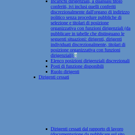
Incarichi dirigenziali, a qualsiasi titolo
conferiti, ivi inclusi quelli conferiti
discrezionalmente dall'organo di indirizzo
politico senza procedure pubbliche di
selezione e titolari di posizione
organizzativa con funzioni dirigenziali (da
pubblicare in tabelle che distinguano le
seguenti situazioni: dirigenti, dirigenti
individuati discrezionalmente, titolari di
posizione organizzativa con funzioni
dirigenziali)
8
Elenco posizioni dirigenziali discrezionali
Posti di funzione disponibili
Ruolo dirigenti
Dirigenti cessati
Dirigenti cessati dal rapporto di lavoro
(documentazione da pubblicare sul sito