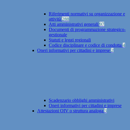
Riferimenti normativi su organizzazione e
attività
288
Atti amministrativi generali
97
Documenti di programmazione strategico-
gestionale
Statuti e leggi regionali
Codice disciplinare e codice di condotta
4
Oneri informativi per cittadini e imprese
2
Scadenzario obblighi amministrativi
Oneri informativi per cittadini e imprese
Attestazioni OIV o struttura analoga
3