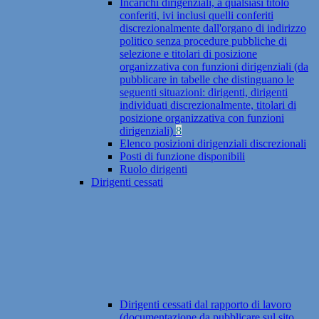
Incarichi dirigenziali, a qualsiasi titolo
conferiti, ivi inclusi quelli conferiti
discrezionalmente dall'organo di indirizzo
politico senza procedure pubbliche di
selezione e titolari di posizione
organizzativa con funzioni dirigenziali (da
pubblicare in tabelle che distinguano le
seguenti situazioni: dirigenti, dirigenti
individuati discrezionalmente, titolari di
posizione organizzativa con funzioni
dirigenziali)
8
Elenco posizioni dirigenziali discrezionali
Posti di funzione disponibili
Ruolo dirigenti
Dirigenti cessati
Dirigenti cessati dal rapporto di lavoro
(documentazione da pubblicare sul sito