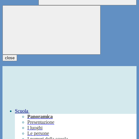
close
Scuola
Panoramica
Presentazione
I luoghi
Le persone
I numeri della scuola