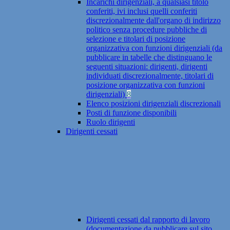
Incarichi dirigenziali, a qualsiasi titolo
conferiti, ivi inclusi quelli conferiti
discrezionalmente dall'organo di indirizzo
politico senza procedure pubbliche di
selezione e titolari di posizione
organizzativa con funzioni dirigenziali (da
pubblicare in tabelle che distinguano le
seguenti situazioni: dirigenti, dirigenti
individuati discrezionalmente, titolari di
posizione organizzativa con funzioni
dirigenziali)
8
Elenco posizioni dirigenziali discrezionali
Posti di funzione disponibili
Ruolo dirigenti
Dirigenti cessati
Dirigenti cessati dal rapporto di lavoro
(documentazione da pubblicare sul sito