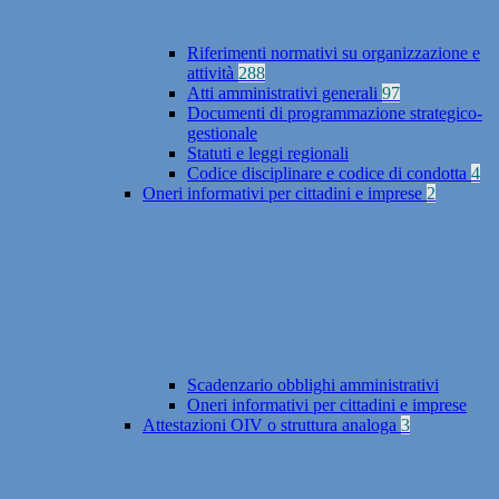
Riferimenti normativi su organizzazione e
attività
288
Atti amministrativi generali
97
Documenti di programmazione strategico-
gestionale
Statuti e leggi regionali
Codice disciplinare e codice di condotta
4
Oneri informativi per cittadini e imprese
2
Scadenzario obblighi amministrativi
Oneri informativi per cittadini e imprese
Attestazioni OIV o struttura analoga
3