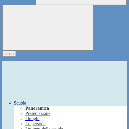
close
Scuola
Panoramica
Presentazione
I luoghi
Le persone
I numeri della scuola