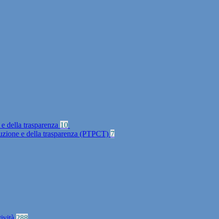
 e della trasparenza
10
rruzione e della trasparenza (PTPCT)
7
tività
288