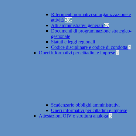
Riferimenti normativi su organizzazione e
attività
288
Atti amministrativi generali
97
Documenti di programmazione strategico-
gestionale
Statuti e leggi regionali
Codice disciplinare e codice di condotta
4
Oneri informativi per cittadini e imprese
2
Scadenzario obblighi amministrativi
Oneri informativi per cittadini e imprese
Attestazioni OIV o struttura analoga
3