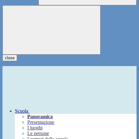
close
Scuola
Panoramica
Presentazione
I luoghi
Le persone
I numeri della scuola