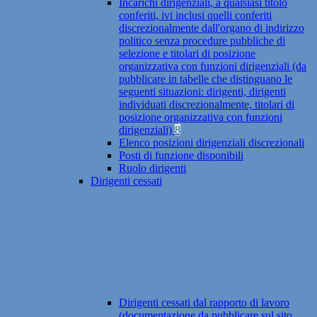
Incarichi dirigenziali, a qualsiasi titolo
conferiti, ivi inclusi quelli conferiti
discrezionalmente dall'organo di indirizzo
politico senza procedure pubbliche di
selezione e titolari di posizione
organizzativa con funzioni dirigenziali (da
pubblicare in tabelle che distinguano le
seguenti situazioni: dirigenti, dirigenti
individuati discrezionalmente, titolari di
posizione organizzativa con funzioni
dirigenziali)
8
Elenco posizioni dirigenziali discrezionali
Posti di funzione disponibili
Ruolo dirigenti
Dirigenti cessati
Dirigenti cessati dal rapporto di lavoro
(documentazione da pubblicare sul sito