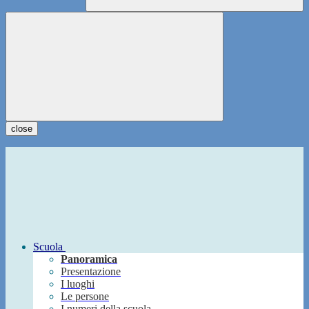
close
Scuola
Panoramica
Presentazione
I luoghi
Le persone
I numeri della scuola