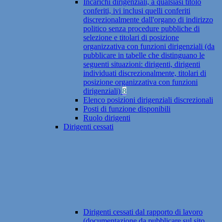
Incarichi dirigenziali, a qualsiasi titolo
conferiti, ivi inclusi quelli conferiti
discrezionalmente dall'organo di indirizzo
politico senza procedure pubbliche di
selezione e titolari di posizione
organizzativa con funzioni dirigenziali (da
pubblicare in tabelle che distinguano le
seguenti situazioni: dirigenti, dirigenti
individuati discrezionalmente, titolari di
posizione organizzativa con funzioni
dirigenziali)
8
Elenco posizioni dirigenziali discrezionali
Posti di funzione disponibili
Ruolo dirigenti
Dirigenti cessati
Dirigenti cessati dal rapporto di lavoro
(documentazione da pubblicare sul sito