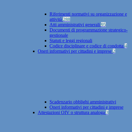
Riferimenti normativi su organizzazione e
attività
288
Atti amministrativi generali
95
Documenti di programmazione strategico-
gestionale
Statuti e leggi regionali
Codice disciplinare e codice di condotta
4
Oneri informativi per cittadini e imprese
2
Scadenzario obblighi amministrativi
Oneri informativi per cittadini e imprese
Attestazioni OIV o struttura analoga
3