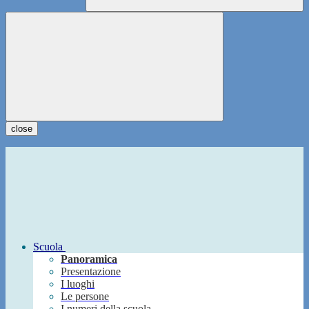
close
Scuola
Panoramica
Presentazione
I luoghi
Le persone
I numeri della scuola