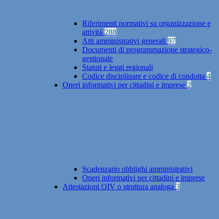
Riferimenti normativi su organizzazione e
attività
288
Atti amministrativi generali
97
Documenti di programmazione strategico-
gestionale
Statuti e leggi regionali
Codice disciplinare e codice di condotta
4
Oneri informativi per cittadini e imprese
2
Scadenzario obblighi amministrativi
Oneri informativi per cittadini e imprese
Attestazioni OIV o struttura analoga
3