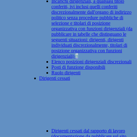
Incarichi dirigenziali, a qualsiasi titolo
conferiti, ivi inclusi quelli conferiti
discrezionalmente dall'organo di indirizzo
politico senza procedure pubbliche di
selezione e titolari di posizione
organizzativa con funzioni dirigenziali (da
pubblicare in tabelle che distinguano le
seguenti situazioni: dirigenti, dirigenti
individuati discrezionalmente, titolari di
posizione organizzativa con funzioni
dirigenziali)
8
Elenco posizioni dirigenziali discrezionali
Posti di funzione disponibili
Ruolo dirigenti
Dirigenti cessati
Dirigenti cessati dal rapporto di lavoro
(documentazione da pubblicare sul sito