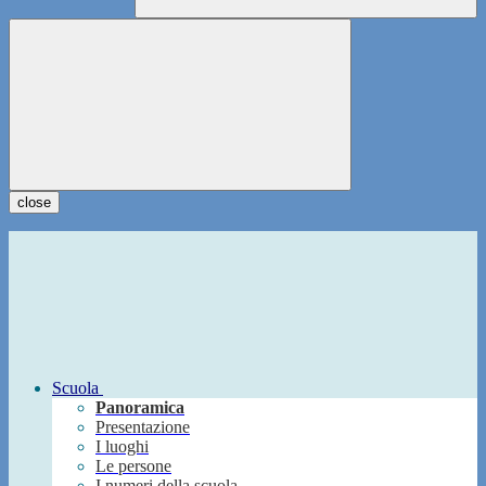
close
Scuola
Panoramica
Presentazione
I luoghi
Le persone
I numeri della scuola