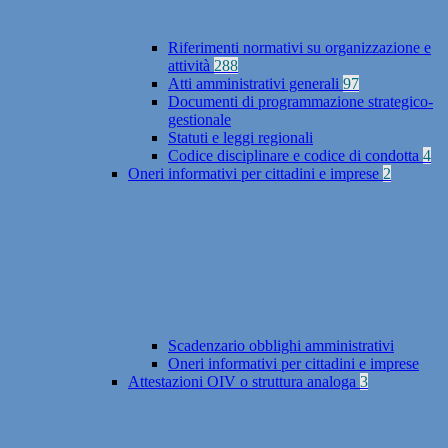
Riferimenti normativi su organizzazione e
attività
288
Atti amministrativi generali
97
Documenti di programmazione strategico-
gestionale
Statuti e leggi regionali
Codice disciplinare e codice di condotta
4
Oneri informativi per cittadini e imprese
2
Scadenzario obblighi amministrativi
Oneri informativi per cittadini e imprese
Attestazioni OIV o struttura analoga
3