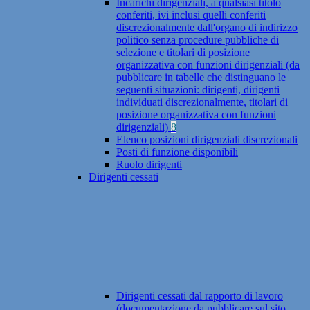
Incarichi dirigenziali, a qualsiasi titolo
conferiti, ivi inclusi quelli conferiti
discrezionalmente dall'organo di indirizzo
politico senza procedure pubbliche di
selezione e titolari di posizione
organizzativa con funzioni dirigenziali (da
pubblicare in tabelle che distinguano le
seguenti situazioni: dirigenti, dirigenti
individuati discrezionalmente, titolari di
posizione organizzativa con funzioni
dirigenziali)
8
Elenco posizioni dirigenziali discrezionali
Posti di funzione disponibili
Ruolo dirigenti
Dirigenti cessati
Dirigenti cessati dal rapporto di lavoro
(documentazione da pubblicare sul sito