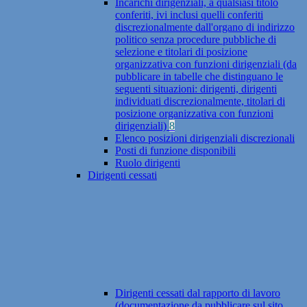
Incarichi dirigenziali, a qualsiasi titolo
conferiti, ivi inclusi quelli conferiti
discrezionalmente dall'organo di indirizzo
politico senza procedure pubbliche di
selezione e titolari di posizione
organizzativa con funzioni dirigenziali (da
pubblicare in tabelle che distinguano le
seguenti situazioni: dirigenti, dirigenti
individuati discrezionalmente, titolari di
posizione organizzativa con funzioni
dirigenziali)
8
Elenco posizioni dirigenziali discrezionali
Posti di funzione disponibili
Ruolo dirigenti
Dirigenti cessati
Dirigenti cessati dal rapporto di lavoro
(documentazione da pubblicare sul sito