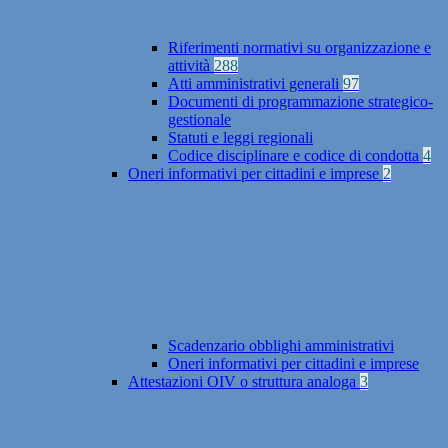
Riferimenti normativi su organizzazione e
attività
288
Atti amministrativi generali
97
Documenti di programmazione strategico-
gestionale
Statuti e leggi regionali
Codice disciplinare e codice di condotta
4
Oneri informativi per cittadini e imprese
2
Scadenzario obblighi amministrativi
Oneri informativi per cittadini e imprese
Attestazioni OIV o struttura analoga
3