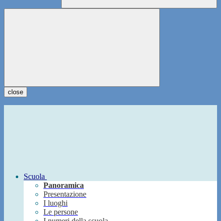
close
Scuola
Panoramica
Presentazione
I luoghi
Le persone
I numeri della scuola