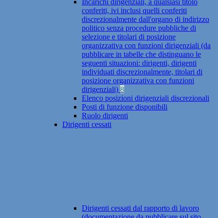
Incarichi dirigenziali, a qualsiasi titolo
conferiti, ivi inclusi quelli conferiti
discrezionalmente dall'organo di indirizzo
politico senza procedure pubbliche di
selezione e titolari di posizione
organizzativa con funzioni dirigenziali (da
pubblicare in tabelle che distinguano le
seguenti situazioni: dirigenti, dirigenti
individuati discrezionalmente, titolari di
posizione organizzativa con funzioni
dirigenziali)
8
Elenco posizioni dirigenziali discrezionali
Posti di funzione disponibili
Ruolo dirigenti
Dirigenti cessati
Dirigenti cessati dal rapporto di lavoro
(documentazione da pubblicare sul sito