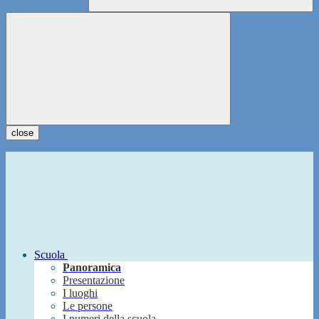
close
Scuola
Panoramica
Presentazione
I luoghi
Le persone
I numeri della scuola