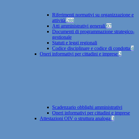
Riferimenti normativi su organizzazione e
attività
288
Atti amministrativi generali
97
Documenti di programmazione strategico-
gestionale
Statuti e leggi regionali
Codice disciplinare e codice di condotta
4
Oneri informativi per cittadini e imprese
2
Scadenzario obblighi amministrativi
Oneri informativi per cittadini e imprese
Attestazioni OIV o struttura analoga
3