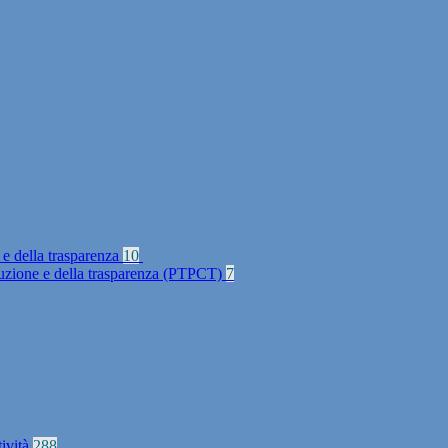
 e della trasparenza
10
rruzione e della trasparenza (PTPCT)
7
tività
288