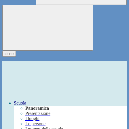
close
Scuola
Panoramica
Presentazione
I luoghi
Le persone
I numeri della scuola