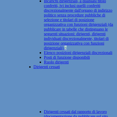
Incarichi dirigenziali, a qualsiasi titolo
conferiti, ivi inclusi quelli conferiti
discrezionalmente dall'organo di indirizzo
politico senza procedure pubbliche di
selezione e titolari di posizione
organizzativa con funzioni dirigenziali (da
pubblicare in tabelle che distinguano le
seguenti situazioni: dirigenti, dirigenti
individuati discrezionalmente, titolari di
posizione organizzativa con funzioni
dirigenziali)
8
Elenco posizioni dirigenziali discrezionali
Posti di funzione disponibili
Ruolo dirigenti
Dirigenti cessati
Dirigenti cessati dal rapporto di lavoro
(documentazione da pubblicare sul sito