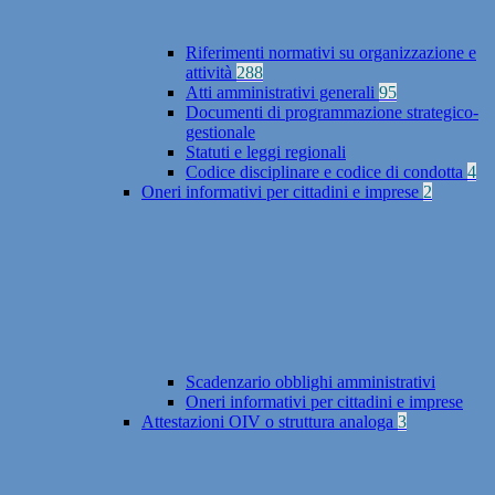
Riferimenti normativi su organizzazione e
attività
288
Atti amministrativi generali
95
Documenti di programmazione strategico-
gestionale
Statuti e leggi regionali
Codice disciplinare e codice di condotta
4
Oneri informativi per cittadini e imprese
2
Scadenzario obblighi amministrativi
Oneri informativi per cittadini e imprese
Attestazioni OIV o struttura analoga
3