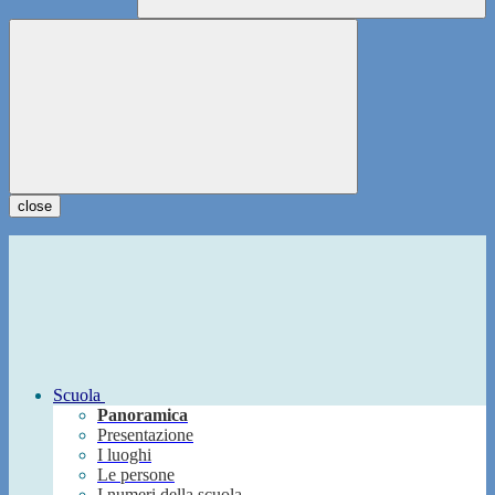
close
Scuola
Panoramica
Presentazione
I luoghi
Le persone
I numeri della scuola