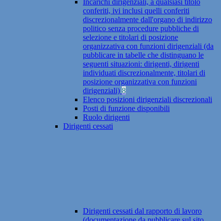
Incarichi dirigenziali, a qualsiasi titolo
conferiti, ivi inclusi quelli conferiti
discrezionalmente dall'organo di indirizzo
politico senza procedure pubbliche di
selezione e titolari di posizione
organizzativa con funzioni dirigenziali (da
pubblicare in tabelle che distinguano le
seguenti situazioni: dirigenti, dirigenti
individuati discrezionalmente, titolari di
posizione organizzativa con funzioni
dirigenziali)
8
Elenco posizioni dirigenziali discrezionali
Posti di funzione disponibili
Ruolo dirigenti
Dirigenti cessati
Dirigenti cessati dal rapporto di lavoro
(documentazione da pubblicare sul sito