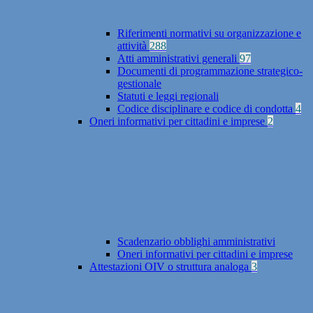
Riferimenti normativi su organizzazione e
attività
288
Atti amministrativi generali
97
Documenti di programmazione strategico-
gestionale
Statuti e leggi regionali
Codice disciplinare e codice di condotta
4
Oneri informativi per cittadini e imprese
2
Scadenzario obblighi amministrativi
Oneri informativi per cittadini e imprese
Attestazioni OIV o struttura analoga
3